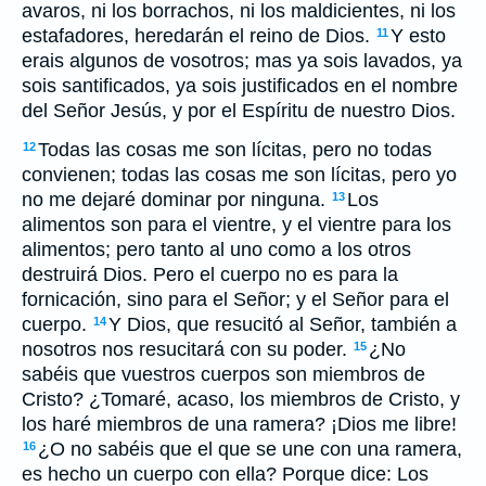
avaros, ni los borrachos, ni los maldicientes, ni los
estafadores, heredarán el reino de Dios.
Y esto
11
erais algunos de vosotros; mas ya sois lavados, ya
sois santificados, ya sois justificados en el nombre
del Señor Jesús, y por el Espíritu de nuestro Dios.
Todas las cosas me son lícitas, pero no todas
12
convienen; todas las cosas me son lícitas, pero yo
no me dejaré dominar por ninguna.
Los
13
alimentos son para el vientre, y el vientre para los
alimentos; pero tanto al uno como a los otros
destruirá Dios. Pero el cuerpo no es para la
fornicación, sino para el Señor; y el Señor para el
cuerpo.
Y Dios, que resucitó al Señor, también a
14
nosotros nos resucitará con su poder.
¿No
15
sabéis que vuestros cuerpos son miembros de
Cristo? ¿Tomaré, acaso, los miembros de Cristo, y
los haré miembros de una ramera? ¡Dios me libre!
¿O no sabéis que el que se une con una ramera,
16
es hecho un cuerpo con ella? Porque dice: Los