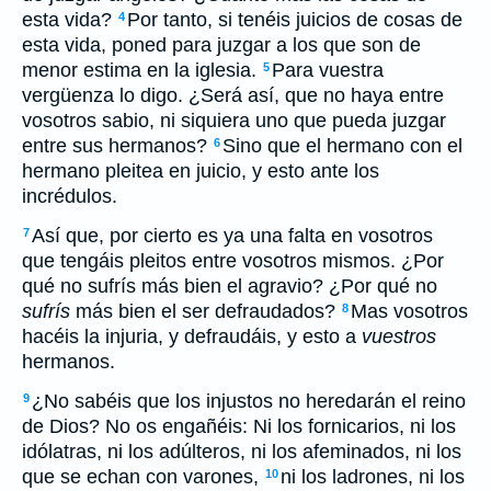
esta vida?
Por tanto, si tenéis juicios de cosas de
4
esta vida, poned para juzgar a los que son de
menor estima en la iglesia.
Para vuestra
5
vergüenza lo digo. ¿Será así, que no haya entre
vosotros sabio, ni siquiera uno que pueda juzgar
entre sus hermanos?
Sino que el hermano con el
6
hermano pleitea en juicio, y esto ante los
incrédulos.
Así que, por cierto es ya una falta en vosotros
7
que tengáis pleitos entre vosotros mismos. ¿Por
qué no sufrís más bien el agravio? ¿Por qué no
sufrís
más bien el ser defraudados?
Mas vosotros
8
hacéis la injuria, y defraudáis, y esto a
vuestros
hermanos.
¿No sabéis que los injustos no heredarán el reino
9
de Dios? No os engañéis: Ni los fornicarios, ni los
idólatras, ni los adúlteros, ni los afeminados, ni los
que se echan con varones,
ni los ladrones, ni los
10